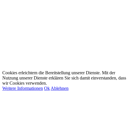
Immobilienmaklerin
akkreditiertes Vereinsmitglied des BVFI
Bundesverband
für die Immobilienwirtschaft
Büro Pansdorf
Stolper Str. 23
23689 Pansdorf
Telefon 04504 - 77 90 442
Mobil 0176 - 708 694 75
info@assekuranz-finanz-makler.de
assefima@web.de
Cookies erleichtern die Bereitstellung unserer Dienste. Mit der
Nutzung unserer Dienste erklären Sie sich damit einverstanden, dass
wir Cookies verwenden.
Weitere Informationen
Ok
Ablehnen