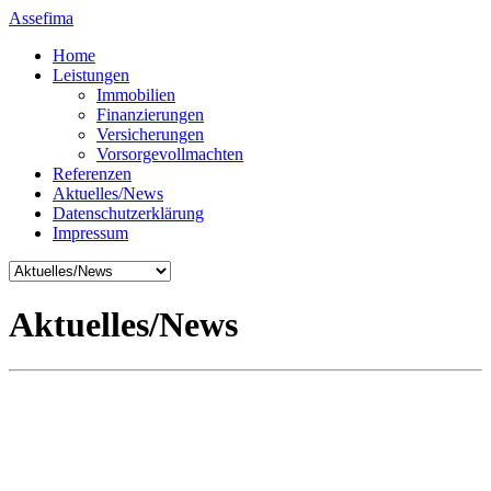
Assefima
Home
Leistungen
Immobilien
Finanzierungen
Versicherungen
Vorsorgevollmachten
Referenzen
Aktuelles/News
Datenschutzerklärung
Impressum
Aktuelles/News
Assefima
Sabine Reinke
Versicherungsfachfrau / IHK
Industriekauffrau / IHK